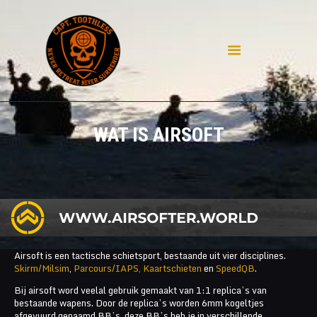
HOME
WAT IS AIRSOFT
WAT IS AIRSOFT
DISCLAIMER
CONTACT
PRIVACY
MIJN REPLICA'S
POLL
AIRSOFT IN DUITSLAND
Airsoft is een tactische schietsport, bestaande uit vier disciplines.
Skirm/Milsim
,
Parcours
/IAPS,
Kaartschieten
en
SpeedQB
.
Bij airsoft word veelal gebruik gemaakt van 1:1 replica’s van
bestaande wapens. Door de replica’s worden 6mm kogeltjes
afgevuurd genaamd BB’s, deze BB’s heb je in verschillende