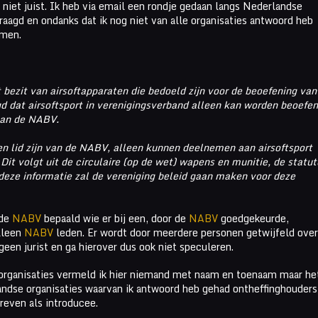
 niet juist. Ik heb via email een rondje gedaan langs Nederlandse
aagd en ondanks dat ik nog niet van alle organisaties antwoord heb
emen.
t bezit van airsoftapparaten die bedoeld zijn voor de beoefening van
igd dat airsoftsport in verenigingsverband alleen kan worden beoefe
van de NABV.
n lid zijn van de NABV, alleen kunnen deelnemen aan airsoftsport
it volgt uit de circulaire (op de wet) wapens en munitie, de statu
deze informatie zal de vereniging beleid gaan maken voor deze
 de
NABV
bepaald wie er bij een, door de
NABV
goedgekeurde,
lleen
NABV
leden. Er wordt door meerdere personen getwijfeld over
 geen jurist en ga hierover dus ook niet speculeren.
 organisaties vermeld ik hier niemand met naam en toenaam maar he
andse organisaties waarvan ik antwoord heb gehad ontheffinghouders
reven als introducee.