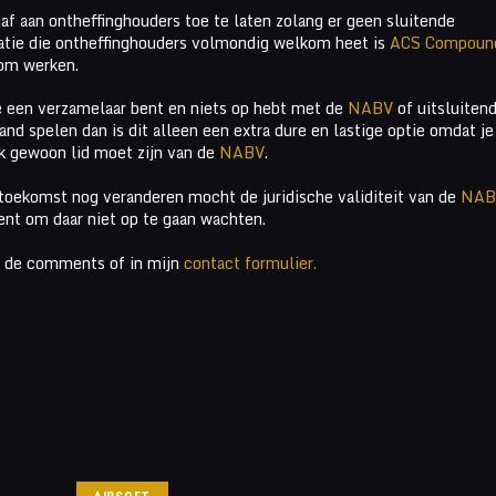
af aan ontheffinghouders toe te laten zolang er geen sluitende
atie die ontheffinghouders volmondig welkom heet is
ACS Compoun
m werken.
je een verzamelaar bent en niets op hebt met de
NABV
of uitsluitend
land spelen dan is dit alleen een extra dure en lastige optie omdat je
ok gewoon lid moet zijn van de
NABV
.
 de toekomst nog veranderen mocht de juridische validiteit van de
NAB
ent om daar niet op te gaan wachten.
n de comments of in mijn
contact formulier.