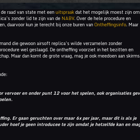
 de raad van state met een
uitspraak
dat het mogelijk moest zijn om
ica’s zonder lid te zijn van de
NABV
. Over de hele procedure en
den, daarvoor kun je terecht bij onze buren van
Ontheffingsinfo
. Maar
mand die gewoon airsoft replica’s wilde verzamelen zonder
 procedure wel geslaagd. De ontheffing voorziet in het bezitten en
hap. Maar dan komt de grote vraag, mag je ook meedoen aan skirms
nde:
oor vervoer en onder punt 12 voor het spelen, ook organisaties ge
pelen.
ffing.
Er gaan geruchten over maar 6x per jaar, maar dit is als je
der hoef je geen introducee te zijn omdat je hetzelfde kan en ma