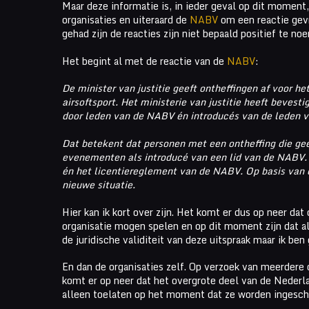
Maar deze informatie is, in ieder geval op dit moment,
organisaties en uiteraard de
NABV
om een reactie gevr
gehad zijn de reacties zijn niet bepaald positief te no
Het begint al met de reactie van de
NABV
:
De minister van justitie geeft ontheffingen af voor he
airsoftsport. Het ministerie van justitie heeft bevest
door leden van de NABV én introducés van de leden 
Dat betekent dat personen met een ontheffing die gee
evenementen als introducé van een lid van de NABV. D
én het licentiereglement van de NABV.
Op basis van 
nieuwe situatie.
Hier kan ik kort over zijn. Het komt er dus op neer dat
organisatie mogen spelen en op dit moment zijn dat a
de juridische validiteit van deze uitspraak maar ik ben
En dan de organisaties zelf. Op verzoek van meerdere
komt er op neer dat het overgrote deel van de Nederl
alleen toelaten op het moment dat ze worden ingesch