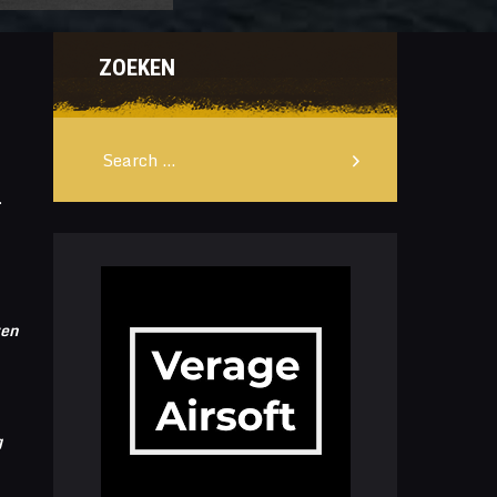
ZOEKEN
Search
for:
.
ven
g