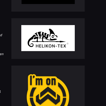
nd
ten
t