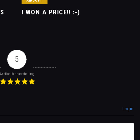
AIRSOFT
IS
I WON A PRICE!! :-)
5
Artikelbeoordeling
Login