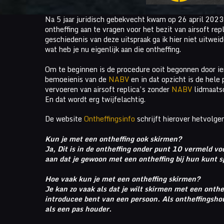
Na 5 jaar juridisch gebekvecht kwam op 26 april 2023
ontheffing aan te vragen voor het bezit van airsoft repl
geschiedenis van deze uitspraak ga ik hier niet uitwei
wat heb je nu eigenlijk aan die ontheffing.
Om te beginnen is de procedure ooit begonnen door ie
bemoeienis van de
NABV
en in dat opzicht is de hele
vervoeren van airsoft replica’s zonder
NABV
lidmaatsc
En dat wordt erg twijfelachtig.
De website
Ontheffingsinfo
schrijft hierover hetvolge
Kun je met een ontheffing ook skirmen?
Ja, Dit is in de ontheffing onder punt 10 vermeld v
aan dat je gewoon met een ontheffing bij hun kunt s
Hoe vaak kun je met een ontheffing skirmen?
Je kan zo vaak als dat je wilt skirmen met een onthe
introducee bent van een persoon. Als ontheffingshou
als een pas houder.