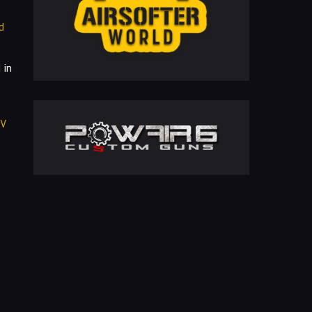
d
 in
V