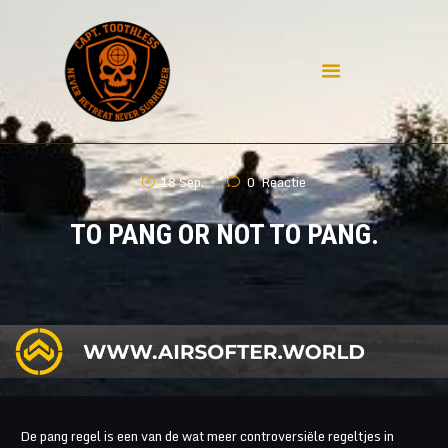
HOME
WAT IS AIRSOFT
18 Sep.
0
Reactie
DISCLAIMER
CONTACT
TO PANG OR NOT TO PANG.
PRIVACY
MIJN REPLICA'S
POLL
AIRSOFT IN DUITSLAND
De pang regel is een van de wat meer controversiële regeltjes in