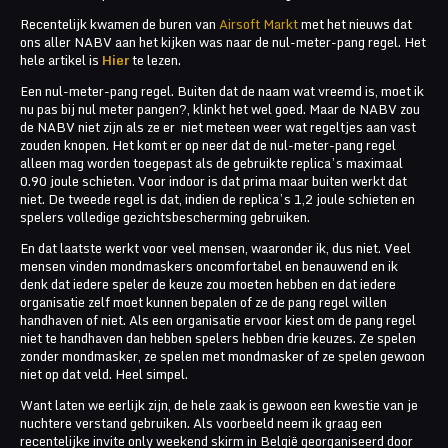
Recentelijk kwamen de buren van
Airsoft Markt
met het nieuws dat
ons aller NABV aan het kijken was naar de nul-meter-pang regel. Het
hele artikel is
Hier
te lezen.
Een nul-meter-pang regel. Buiten dat de naam wat vreemd is, moet ik
nu pas bij nul meter pangen?, klinkt het wel goed. Maar de NABV zou
de NABV niet zijn als ze er niet meteen weer wat regeltjes aan vast
zouden knopen. Het komt er op neer dat de nul-meter-pang regel
alleen mag worden toegepast als de gebruikte replica’s maximaal
0.90 joule schieten. Voor indoor is dat prima maar buiten werkt dat
niet. De tweede regel is dat, indien de replica’s 1,2 joule schieten en
spelers volledige gezichtsbescherming gebruiken.
En dat laatste werkt voor veel mensen, waaronder ik, dus niet. Veel
mensen vinden mondmaskers oncomfortabel en benauwend en ik
denk dat iedere speler de keuze zou moeten hebben en dat iedere
organisatie zelf moet kunnen bepalen of ze de pang regel willen
handhaven of niet. Als een organisatie ervoor kiest om de pang regel
niet te handhaven dan hebben spelers hebben drie keuzes. Ze spelen
zonder mondmasker, ze spelen met mondmasker of ze spelen gewoon
niet op dat veld. Heel simpel.
Want laten we eerlijk zijn, de hele zaak is gewoon een kwestie van je
nuchtere verstand gebruiken. Als voorbeeld neem ik graag een
recentelijke invite only weekend skirm in België georganiseerd door