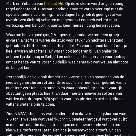
Mark en Yolanda van
Critical Hit
. Op deze skirm werd er geen pang
regel gehanteerd. Uiteraard nadat dit van te voren overlegd met de
spelers tijdens de briefing. Twee dagen lang heb ik geen geval van
overdreven dichtbij schieten meegemaakt en, toch wel tot mijn
verbazing, een behoorlijk aantal keer mensen pang horen roepen.
Waarom het zo goed ging? Volgens mij omdat we met een groep
ervaren airsofters waren die stuk voor stuk hun nuchtere verstand
gebruikten. Niets meer en niets minder. En voor iemand begint met ja
hee, ervaren airsofters! Er waren ook jongeren bij van onder de
achtien (ja dat mag in België) en ook die gedroegen zich voorbeeldig
omdat het ze van te voren duidelijk was gemaakt wat wel en niet door
de beugel kon.
Persoonlijk denk ik ook dat het een kwestie is van opvoeden van de
nieuwe generatie airsofters. Onze sport is er een waar gebruik van je
nuchtere verstand een must is en waar onbenullig/dom/gevaarlijk
absoluut geen plaats heeft. En daar moeten nieuwe airsofters van
worden doordrongen. Wij spelen voor ons plezier en niet om elkaar
willens wetens pijn te doen.
Dus NABV, stop eens wat minder geld in dat verenigingsbureau want
7,5 ton is wel een wat veel*kuch*? Spendeer het geld wat over blijft
in meer introductie dagen, trainingen en meewerkende velden om
nieuwe airsofters te laten zien hoe je verantwoord airsoft. En dan
zullen jullie zien dat die verplichte pang regel misschien helemaal niet