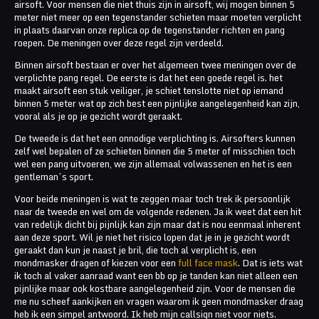
airsoft. Voor mensen die niet thuis zijn in airsoft, wij mogen binnen 5
meter niet meer op een tegenstander schieten maar moeten verplicht
in plaats daarvan onze replica op de tegenstander richten en pang
roepen. De meningen over deze regel zijn verdeeld.
Binnen airsoft bestaan er over het algemeen twee meningen over de
verplichte pang regel. De eerste is dat het een goede regel is. het
maakt airsoft een stuk veiliger, je schiet tenslotte niet op iemand
binnen 5 meter wat op zich best een pijnlijke aangelegenheid kan zijn,
vooral als je op je gezicht wordt geraakt.
De tweede is dat het een onnodige verplichting is. Airsofters kunnen
zelf wel bepalen of ze schieten binnen die 5 meter of misschien toch
wel een pang uitvoeren, we zijn allemaal volwassenen en het is een
gentleman’s sport.
Voor beide meningen is wat te zeggen maar toch trek ik persoonlijk
naar de tweede en wel om de volgende redenen. Ja ik weet dat een hit
van redelijk dicht bij pijnlijk kan zijn maar dat is nou eenmaal inherent
aan deze sport. Wil je niet het risico lopen dat je in je gezicht wordt
geraakt dan kun je naast je bril, die toch al verplicht is, een
mondmasker dragen of kiezen voor een
full face mask
. Dat is iets wat
ik toch al vaker aanraad want een bb op je tanden kan niet alleen een
pijnlijke maar ook kostbare aangelegenheid zijn. Voor de mensen die
me nu scheef aankijken en vragen waarom ik geen mondmasker draag
heb ik een simpel antwoord. Ik heb mijn callsign niet voor niets.