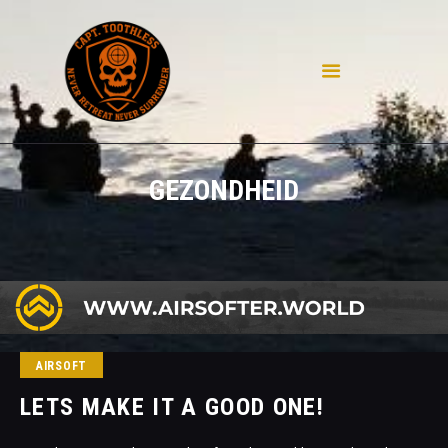
HOME
WAT IS AIRSOFT
GEZONDHEID
DISCLAIMER
CONTACT
PRIVACY
MIJN REPLICA'S
POLL
AIRSOFT IN DUITSLAND
AIRSOFT
LETS MAKE IT A GOOD ONE!