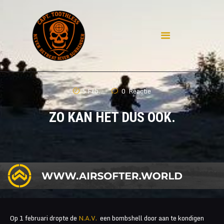
HOME
WAT IS AIRSOFT
5 Feb.
0
Reactie
DISCLAIMER
CONTACT
ZO KAN HET DUS OOK.
PRIVACY
MIJN REPLICA'S
POLL
AIRSOFT IN DUITSLAND
Op 1 februari dropte de
N.A.V.
een bombshell door aan te kondigen