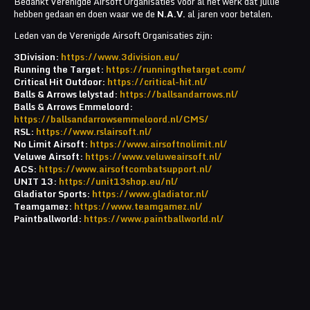
Bedankt Verenigde Airsoft Organisaties voor al het werk dat jullie
hebben gedaan en doen waar we de
N.A.V.
al jaren voor betalen.
Leden van de Verenigde Airsoft Organisaties zijn:
3Division:
https://www.3division.eu/
Running the Target:
https://runningthetarget.com/
Critical Hit Outdoor:
https://critical-hit.nl/
Balls & Arrows lelystad:
https://ballsandarrows.nl/
Balls & Arrows Emmeloord:
https://ballsandarrowsemmeloord.nl/CMS/
RSL:
https://www.rslairsoft.nl/
No Limit Airsoft:
https://www.airsoftnolimit.nl/
Veluwe Airsoft:
https://www.veluweairsoft.nl/
ACS:
https://www.airsoftcombatsupport.nl/
UNIT 13:
https://unit13shop.eu/nl/
Gladiator Sports:
https://www.gladiator.nl/
Teamgamez:
https://www.teamgamez.nl/
Paintballworld:
https://www.paintballworld.nl/