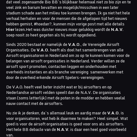
dat veel zogenaamde Bio BB’s blijkbaar helemaal niet zo bio zijn en te
veel zink en barium bevatten en mogelijk/misschien in een later
stadium schade aan het milieu toe kunnen brengen. Ik ga niet het hele
verhaal herhalen en voor de mensen die de afgelopen tijd het nieuws
hebben gemist, #hoedan?, kunnen mijn vorige post met alle details
Hier
lezen.Het was duister nieuws maar gelukkig wordt de
N.A.V.
soep nooit zo heet gegeten als hij wordt opgediend.
Sinds 2020 bestaat er namelijk de
V.A.O.
, de Verenigde Airsoft
Organisaties. De
V.A.O.
heeft als doel het samenbrengen van alle
Airsoft organisatoren in Nederland om zo op te kunnen komen voor de
belangen van airsoft organisaties in Nederland. Verder willen ze de
airsoft sport promoten, contacten leggen en onderhouden met
overheids instanties en als branche vereniging samenwerken met
door de overheid erkende Airsoft Spelers-verenigingen.
De V.A.O. heeft veel beter inzicht wat er bij airsofters en op
Nederlandse airsoft velden speelt dan de N.A.V. De organisaties
staan (soms letterlijk) met de poten in de modder en hebben veelal
nauw contact met de airsofters.
Nu zie ik je denken, da’s allemaal leuk en aardig maar de
V.A.O.
is
voor organisatoren, wat heb ik daarmee te maken? Heel simpel. Wat
goed is voor de airsoft organisaties is goed voor ons als airsofters.
Het hele BB debacle van de
N.A.V.
is daar een heel goed voorbeeld
van.