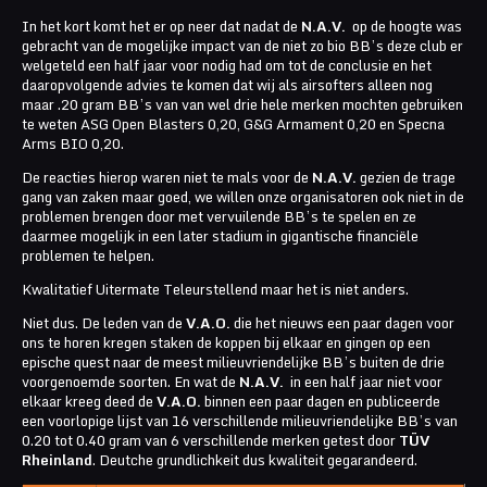
In het kort komt het er op neer dat nadat de
N.A.V.
op de hoogte was
gebracht van de mogelijke impact van de niet zo bio BB’s deze club er
welgeteld een half jaar voor nodig had om tot de conclusie en het
daaropvolgende advies te komen dat wij als airsofters alleen nog
maar .20 gram BB’s van van wel drie hele merken mochten gebruiken
te weten ASG Open Blasters 0,20, G&G Armament 0,20 en Specna
Arms BIO 0,20.
De reacties hierop waren niet te mals voor de
N.A.V.
gezien de trage
gang van zaken maar goed, we willen onze organisatoren ook niet in de
problemen brengen door met vervuilende BB’s te spelen en ze
daarmee mogelijk in een later stadium in gigantische financiële
problemen te helpen.
Kwalitatief Uitermate Teleurstellend maar het is niet anders.
Niet dus. De leden van de
V.A.O.
die het nieuws een paar dagen voor
ons te horen kregen staken de koppen bij elkaar en gingen op een
epische quest naar de meest milieuvriendelijke BB’s buiten de drie
voorgenoemde soorten. En wat de
N.A.V.
in een half jaar niet voor
elkaar kreeg deed de
V.A.O.
binnen een paar dagen en publiceerde
een voorlopige lijst van 16 verschillende milieuvriendelijke BB’s van
0.20 tot 0.40 gram van 6 verschillende merken getest door
TÜV
Rheinland
. Deutche grundlichkeit dus kwaliteit gegarandeerd.